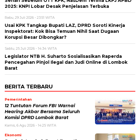
Sehari Sebelum OTT KPK, NasDem Terima LKPJ APBD
2025: KNPI Lobar Desak Penjelasan Terbuka
Rabu, 29 Juli 2026 - 23:51 WITA
Usai KPK Tangkap Bupati LAZ, DPRD Soroti Kinerja
Inspektorat: Kok Bisa Temuan Nihil Saat Dugaan
Korupsi Besar Dibongkar?
Sabtu, 25 Juli 2026 - 14:34 WITA
Legislator NTB H. Suharto Sosialisasikan Raperda
Pencegahan Pinjol Ilegal dan Judi Online di Lombok
Barat
BERITA TERBARU
Pemerintahan
12 Tuntutan Forum FBI Warnai
Hearing Akbar Bersama Seluruh
Komisi DPRD Lombok Barat
Kamis, 6 Agu 2026 - 14:25 WITA
Ekonomi