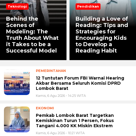
Teknologi
Pendidikan
Behind the
Building a Love of
Scenes of
Reading: Tips and
Modeling: The
Strategies for
Truth About What
Encouraging Kids
it Takes to be a
to Develop a
Successful Model
Reading Habit
PEMERINTAHAN
12 Tuntutan Forum FBI Warnai Hearing
Akbar Bersama Seluruh Komisi DPRD
Lombok Barat
Kamis, 6 Agu 2026 - 14:25 WITA
EKONOMI
Pemkab Lombok Barat Targetkan
Kemiskinan Turun 1 Persen, Fokus
Tangani 4.000 KK Miskin Ekstrem
Kamis, 6 Agu 2026 - 10:21 WITA