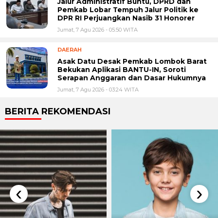
Jalur Administratif Buntu, DPRD dan
Pemkab Lobar Tempuh Jalur Politik ke
DPR RI Perjuangkan Nasib 31 Honorer
Jumat, 7 Agu 2026 - 05:50 WITA
DAERAH
Asak Datu Desak Pemkab Lombok Barat
Bekukan Aplikasi BANTU-IN, Soroti
Serapan Anggaran dan Dasar Hukumnya
Jumat, 7 Agu 2026 - 03:24 WITA
BERITA REKOMENDASI
‹
›