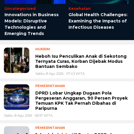
Uncategorized
Kesehatan
e
Innovations in Business
Global Health Challenges:
Models: Disruptive
Examining the Impacts of
d
Technologies and
Infectious Diseases
Emerging Trends
HUKRIM
Heboh Isu Penculikan Anak di Sekotong
Ternyata Curas, Korban Dijebak Modus
Bantuan Sembako
Sabtu, 8 Agu 2026 - 07:43 WITA
PEMERINTAHAN
DPRD Lobar Ungkap Dugaan Pola
Pergeseran Anggaran, 90 Persen Proyek
Temuan KPK Tak Pernah Dibahas di
Paripurna
Sabtu, 8 Agu 2026 - 06:57 WITA
PEMERINTAHAN