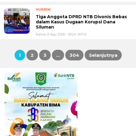
HUKRIM
Tiga Anggota DPRD NTB Divonis Bebas
dalam Kasus Dugaan Korupsi Dana
Siluman
Kamis, 6 Agu 2026 - 00:24 WITA
1
2
3
…
304
Selanjutnya
Paginasi
pos