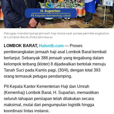
Petugas mendampingi jemaah haji lansia saat proses pemberangkatan
di Lombok Barat.(Foto.Istimewa)
LOMBOK BARAT,
Halontb.com
— Proses
pemberangkatan jemaah haji asal Lombok Barat kembali
berlanjut. Sebanyak 388 jemaah yang tergabung dalam
kelompok terbang (kloter) 8 dijadwalkan bertolak menuju
Tanah Suci pada Kamis pagi, (30/4), dengan total 393
orang termasuk petugas pendamping.
Plt Kepala Kantor Kementerian Haji dan Umrah
(Kemenhaj) Lombok Barat, H. Suparlan, memastikan
seluruh tahapan persiapan telah dilakukan secara
maksimal, mulai dari pengumpulan logistik hingga
koordinasi lintas instansi.