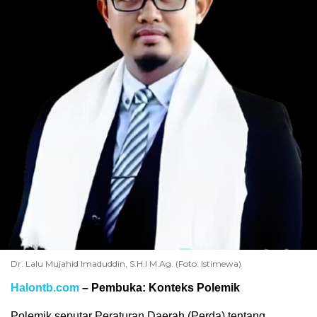
Dr. Lalu Mujahid Imaduddin, S.H.I M.Ag. (Foto: Istimewa)
Halontb.com
– Pembuka: Konteks Polemik
Polemik seputar Peraturan Daerah (Perda) tentang