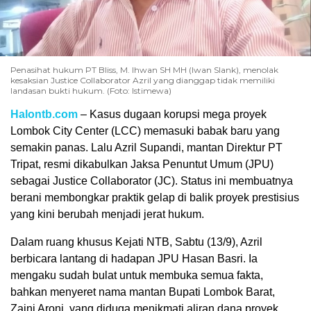
Penasihat hukum PT Bliss, M. Ihwan SH MH (Iwan Slank), menolak
kesaksian Justice Collaborator Azril yang dianggap tidak memiliki
landasan bukti hukum. (Foto: Istimewa)
Halontb.com
– Kasus dugaan korupsi mega proyek
Lombok City Center (LCC) memasuki babak baru yang
semakin panas. Lalu Azril Supandi, mantan Direktur PT
Tripat, resmi dikabulkan Jaksa Penuntut Umum (JPU)
sebagai Justice Collaborator (JC). Status ini membuatnya
berani membongkar praktik gelap di balik proyek prestisius
yang kini berubah menjadi jerat hukum.
Dalam ruang khusus Kejati NTB, Sabtu (13/9), Azril
berbicara lantang di hadapan JPU Hasan Basri. Ia
mengaku sudah bulat untuk membuka semua fakta,
bahkan menyeret nama mantan Bupati Lombok Barat,
Zaini Aroni, yang diduga menikmati aliran dana proyek