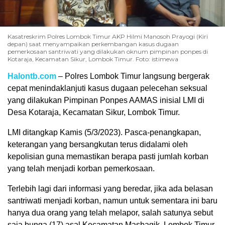
Kasatreskrim Polres Lombok Timur AKP Hilmi Manosoh Prayogi (Kiri
depan) saat menyampaikan perkembangan kasus dugaan
pemerkosaan santriwati yang dilakukan oknum pimpinan ponpes di
Kotaraja, Kecamatan Sikur, Lombok Timur. Foto: istimewa
Halontb.com
– Polres Lombok Timur langsung bergerak
cepat menindaklanjuti kasus dugaan pelecehan seksual
yang dilakukan Pimpinan Ponpes AAMAS inisial LMI di
Desa Kotaraja, Kecamatan Sikur, Lombok Timur.
LMI ditangkap Kamis (5/3/2023). Pasca-penangkapan,
keterangan yang bersangkutan terus didalami oleh
kepolisian guna memastikan berapa pasti jumlah korban
yang telah menjadi korban pemerkosaan.
Terlebih lagi dari informasi yang beredar, jika ada belasan
santriwati menjadi korban, namun untuk sementara ini baru
hanya dua orang yang telah melapor, salah satunya sebut
saja bunga (17) asal Kecamatan Masbagik, Lombok Timur.