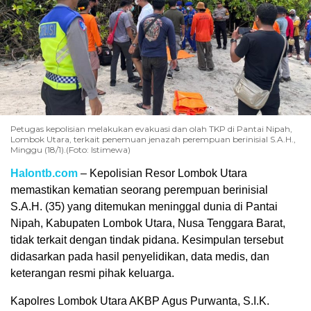
Petugas kepolisian melakukan evakuasi dan olah TKP di Pantai Nipah,
Lombok Utara, terkait penemuan jenazah perempuan berinisial S.A.H.,
Minggu (18/1).(Foto: Istimewa)
Halontb.com
– Kepolisian Resor Lombok Utara
memastikan kematian seorang perempuan berinisial
S.A.H. (35) yang ditemukan meninggal dunia di Pantai
Nipah, Kabupaten Lombok Utara, Nusa Tenggara Barat,
tidak terkait dengan tindak pidana. Kesimpulan tersebut
didasarkan pada hasil penyelidikan, data medis, dan
keterangan resmi pihak keluarga.
Kapolres Lombok Utara AKBP Agus Purwanta, S.I.K.