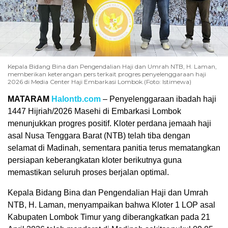
Kepala Bidang Bina dan Pengendalian Haji dan Umrah NTB, H. Laman,
memberikan keterangan pers terkait progres penyelenggaraan haji
2026 di Media Center Haji Embarkasi Lombok.(Foto: Istimewa)
MATARAM
Halontb.com
– Penyelenggaraan ibadah haji
1447 Hijriah/2026 Masehi di Embarkasi Lombok
menunjukkan progres positif. Kloter perdana jemaah haji
asal Nusa Tenggara Barat (NTB) telah tiba dengan
selamat di Madinah, sementara panitia terus mematangkan
persiapan keberangkatan kloter berikutnya guna
memastikan seluruh proses berjalan optimal.
Kepala Bidang Bina dan Pengendalian Haji dan Umrah
NTB, H. Laman, menyampaikan bahwa Kloter 1 LOP asal
Kabupaten Lombok Timur yang diberangkatkan pada 21