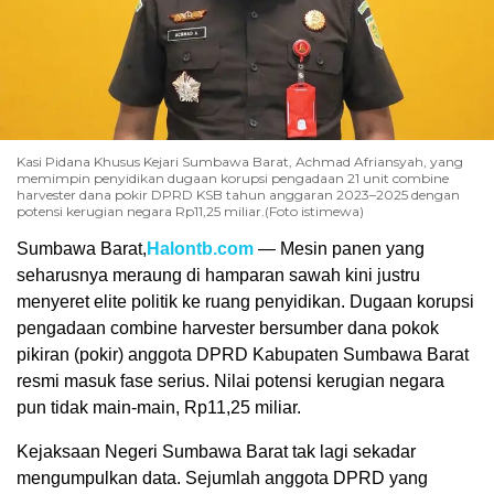
Kasi Pidana Khusus Kejari Sumbawa Barat, Achmad Afriansyah, yang
memimpin penyidikan dugaan korupsi pengadaan 21 unit combine
harvester dana pokir DPRD KSB tahun anggaran 2023–2025 dengan
potensi kerugian negara Rp11,25 miliar.(Foto istimewa)
Sumbawa Barat,
Halontb.com
— Mesin panen yang
seharusnya meraung di hamparan sawah kini justru
menyeret elite politik ke ruang penyidikan. Dugaan korupsi
pengadaan combine harvester bersumber dana pokok
pikiran (pokir) anggota DPRD Kabupaten Sumbawa Barat
resmi masuk fase serius. Nilai potensi kerugian negara
pun tidak main-main, Rp11,25 miliar.
Kejaksaan Negeri Sumbawa Barat tak lagi sekadar
mengumpulkan data. Sejumlah anggota DPRD yang