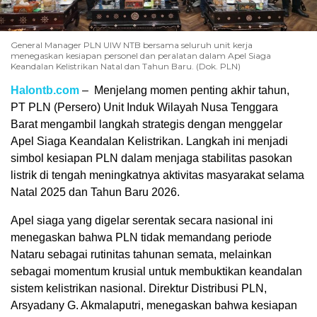
General Manager PLN UIW NTB bersama seluruh unit kerja
menegaskan kesiapan personel dan peralatan dalam Apel Siaga
Keandalan Kelistrikan Natal dan Tahun Baru. (Dok. PLN)
Halontb.com
– Menjelang momen penting akhir tahun,
PT PLN (Persero) Unit Induk Wilayah Nusa Tenggara
Barat mengambil langkah strategis dengan menggelar
Apel Siaga Keandalan Kelistrikan. Langkah ini menjadi
simbol kesiapan PLN dalam menjaga stabilitas pasokan
listrik di tengah meningkatnya aktivitas masyarakat selama
Natal 2025 dan Tahun Baru 2026.
Apel siaga yang digelar serentak secara nasional ini
menegaskan bahwa PLN tidak memandang periode
Nataru sebagai rutinitas tahunan semata, melainkan
sebagai momentum krusial untuk membuktikan keandalan
sistem kelistrikan nasional. Direktur Distribusi PLN,
Arsyadany G. Akmalaputri, menegaskan bahwa kesiapan