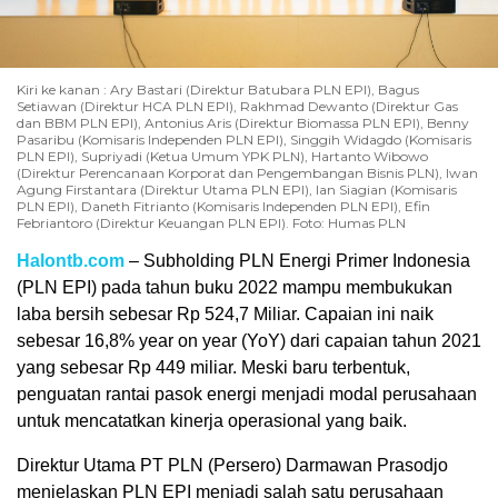
Kiri ke kanan : Ary Bastari (Direktur Batubara PLN EPI), Bagus
Setiawan (Direktur HCA PLN EPI), Rakhmad Dewanto (Direktur Gas
dan BBM PLN EPI), Antonius Aris (Direktur Biomassa PLN EPI), Benny
Pasaribu (Komisaris Independen PLN EPI), Singgih Widagdo (Komisaris
PLN EPI), Supriyadi (Ketua Umum YPK PLN), Hartanto Wibowo
(Direktur Perencanaan Korporat dan Pengembangan Bisnis PLN), Iwan
Agung Firstantara (Direktur Utama PLN EPI), Ian Siagian (Komisaris
PLN EPI), Daneth Fitrianto (Komisaris Independen PLN EPI), Efin
Febriantoro (Direktur Keuangan PLN EPI). Foto: Humas PLN
Halontb.com
– Subholding PLN Energi Primer Indonesia
(PLN EPI) pada tahun buku 2022 mampu membukukan
laba bersih sebesar Rp 524,7 Miliar. Capaian ini naik
sebesar 16,8% year on year (YoY) dari capaian tahun 2021
yang sebesar Rp 449 miliar. Meski baru terbentuk,
penguatan rantai pasok energi menjadi modal perusahaan
untuk mencatatkan kinerja operasional yang baik.
Direktur Utama PT PLN (Persero) Darmawan Prasodjo
menjelaskan PLN EPI menjadi salah satu perusahaan