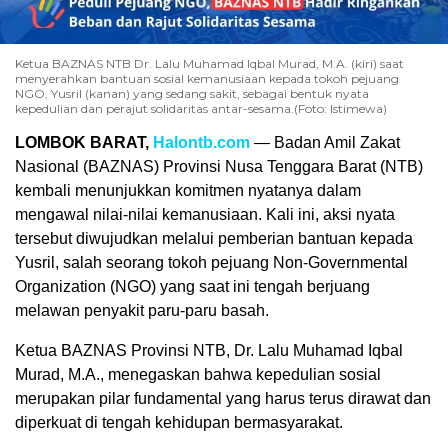
Ketua BAZNAS NTB Dr. Lalu Muhamad Iqbal Murad, M.A. (kiri) saat
menyerahkan bantuan sosial kemanusiaan kepada tokoh pejuang
NGO, Yusril (kanan) yang sedang sakit, sebagai bentuk nyata
kepedulian dan perajut solidaritas antar-sesama.(Foto: Istimewa)
LOMBOK BARAT,
Halontb.com
— Badan Amil Zakat
Nasional (BAZNAS) Provinsi Nusa Tenggara Barat (NTB)
kembali menunjukkan komitmen nyatanya dalam
mengawal nilai-nilai kemanusiaan. Kali ini, aksi nyata
tersebut diwujudkan melalui pemberian bantuan kepada
Yusril, salah seorang tokoh pejuang Non-Governmental
Organization (NGO) yang saat ini tengah berjuang
melawan penyakit paru-paru basah.
Ketua BAZNAS Provinsi NTB, Dr. Lalu Muhamad Iqbal
Murad, M.A., menegaskan bahwa kepedulian sosial
merupakan pilar fundamental yang harus terus dirawat dan
diperkuat di tengah kehidupan bermasyarakat.