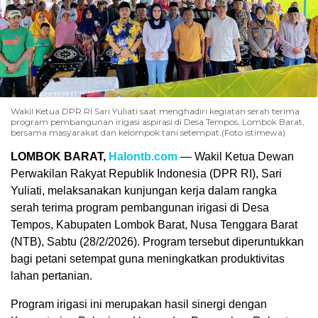
Wakil Ketua DPR RI Sari Yuliati saat menghadiri kegiatan serah terima
program pembangunan irigasi aspirasi di Desa Tempos, Lombok Barat,
bersama masyarakat dan kelompok tani setempat.(Foto istimewa)
LOMBOK BARAT,
Halontb.com
— Wakil Ketua Dewan
Perwakilan Rakyat Republik Indonesia (DPR RI), Sari
Yuliati, melaksanakan kunjungan kerja dalam rangka
serah terima program pembangunan irigasi di Desa
Tempos, Kabupaten Lombok Barat, Nusa Tenggara Barat
(NTB), Sabtu (28/2/2026). Program tersebut diperuntukkan
bagi petani setempat guna meningkatkan produktivitas
lahan pertanian.
Program irigasi ini merupakan hasil sinergi dengan