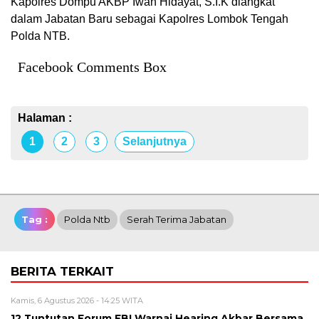
Kapolres Dompu AKBP Iwan Hidayat, S.I.K diangkat
dalam Jabatan Baru sebagai Kapolres Lombok Tengah
Polda NTB.
Facebook Comments Box
Halaman :
1
2
3
Selanjutnya
Tag :
Polda Ntb
Serah Terima Jabatan
BERITA TERKAIT
Kamis, 6 Agustus 2026 - 14:25 WITA
12 Tuntutan Forum FBI Warnai Hearing Akbar Bersama