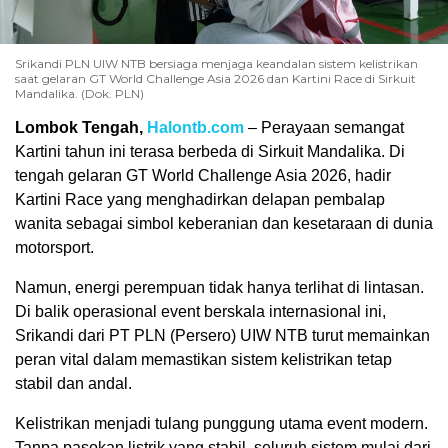
Srikandi PLN UIW NTB bersiaga menjaga keandalan sistem kelistrikan
saat gelaran GT World Challenge Asia 2026 dan Kartini Race di Sirkuit
Mandalika. (Dok. PLN)
Lombok Tengah,
Halontb.com
– Perayaan semangat
Kartini tahun ini terasa berbeda di Sirkuit Mandalika. Di
tengah gelaran GT World Challenge Asia 2026, hadir
Kartini Race yang menghadirkan delapan pembalap
wanita sebagai simbol keberanian dan kesetaraan di dunia
motorsport.
Namun, energi perempuan tidak hanya terlihat di lintasan.
Di balik operasional event berskala internasional ini,
Srikandi dari PT PLN (Persero) UIW NTB turut memainkan
peran vital dalam memastikan sistem kelistrikan tetap
stabil dan andal.
Kelistrikan menjadi tulang punggung utama event modern.
Tanpa pasokan listrik yang stabil, seluruh sistem mulai dari