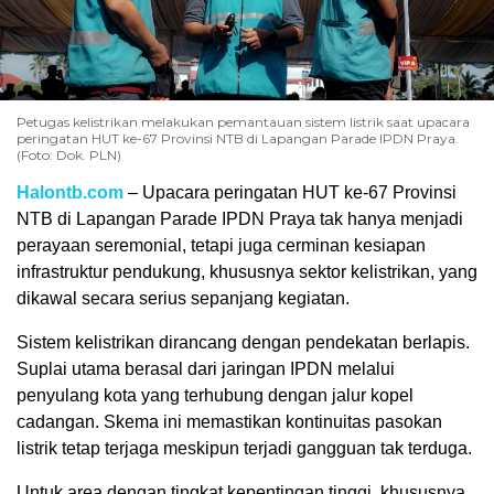
Petugas kelistrikan melakukan pemantauan sistem listrik saat upacara
peringatan HUT ke-67 Provinsi NTB di Lapangan Parade IPDN Praya.
(Foto: Dok. PLN)
Halontb.com
– Upacara peringatan HUT ke-67 Provinsi
NTB di Lapangan Parade IPDN Praya tak hanya menjadi
perayaan seremonial, tetapi juga cerminan kesiapan
infrastruktur pendukung, khususnya sektor kelistrikan, yang
dikawal secara serius sepanjang kegiatan.
Sistem kelistrikan dirancang dengan pendekatan berlapis.
Suplai utama berasal dari jaringan IPDN melalui
penyulang kota yang terhubung dengan jalur kopel
cadangan. Skema ini memastikan kontinuitas pasokan
listrik tetap terjaga meskipun terjadi gangguan tak terduga.
Untuk area dengan tingkat kepentingan tinggi, khususnya