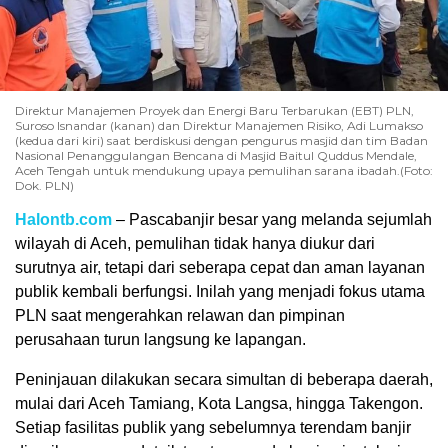
Direktur Manajemen Proyek dan Energi Baru Terbarukan (EBT) PLN,
Suroso Isnandar (kanan) dan Direktur Manajemen Risiko, Adi Lumakso
(kedua dari kiri) saat berdiskusi dengan pengurus masjid dan tim Badan
Nasional Penanggulangan Bencana di Masjid Baitul Quddus Mendale,
Aceh Tengah untuk mendukung upaya pemulihan sarana ibadah.(Foto:
Dok. PLN)
Halontb.com
– Pascabanjir besar yang melanda sejumlah
wilayah di Aceh, pemulihan tidak hanya diukur dari
surutnya air, tetapi dari seberapa cepat dan aman layanan
publik kembali berfungsi. Inilah yang menjadi fokus utama
PLN saat mengerahkan relawan dan pimpinan
perusahaan turun langsung ke lapangan.
Peninjauan dilakukan secara simultan di beberapa daerah,
mulai dari Aceh Tamiang, Kota Langsa, hingga Takengon.
Setiap fasilitas publik yang sebelumnya terendam banjir