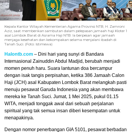
Kepala Kantor Wilayah Kementerian Agama Provinsi NTB, H. Zamroni
Aziz, saat memberikan sambutan dalam pelepasan jamaah haji Kloter 1
asal Lombok Barat di Asrama Haji NTB. Ia berpesan agar jamaah
menjaga kesehatan dan kekompakan selama menjalani ibadah di
Tanah Suci. (Foto: Istimewa)
Halontb.com
– Dini hari yang sunyi di Bandara
Internasional Zainuddin Abdul Madjid, berubah menjadi
momen penuh haru. Suara lantunan doa bercampur
dengan isak tangis perpisahan, ketika 386 Jamaah Calon
Haji (JCH) asal Kabupaten Lombok Barat melangkah pasti
menuju pesawat Garuda Indonesia yang akan membawa
mereka ke Tanah Suci. Jumat, 1 Mei 2025, pukul 01.15
WITA, menjadi tonggak awal dari sebuah perjalanan
spiritual yang tak semua insan diberi kesempatan untuk
menapakinya.
Dengan nomor penerbangan GIA 5101, pesawat berbadan