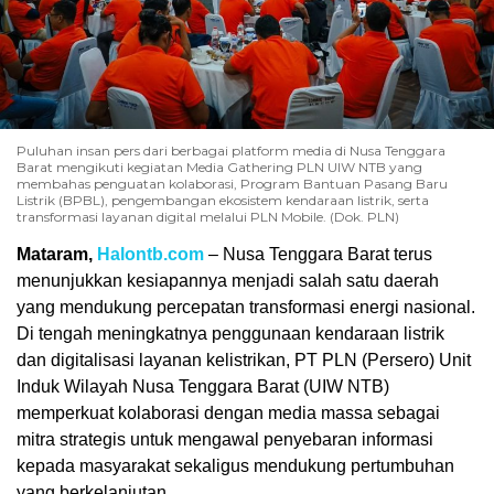
Puluhan insan pers dari berbagai platform media di Nusa Tenggara
Barat mengikuti kegiatan Media Gathering PLN UIW NTB yang
membahas penguatan kolaborasi, Program Bantuan Pasang Baru
Listrik (BPBL), pengembangan ekosistem kendaraan listrik, serta
transformasi layanan digital melalui PLN Mobile. (Dok. PLN)
Mataram,
Halontb.com
– Nusa Tenggara Barat terus
menunjukkan kesiapannya menjadi salah satu daerah
yang mendukung percepatan transformasi energi nasional.
Di tengah meningkatnya penggunaan kendaraan listrik
dan digitalisasi layanan kelistrikan, PT PLN (Persero) Unit
Induk Wilayah Nusa Tenggara Barat (UIW NTB)
memperkuat kolaborasi dengan media massa sebagai
mitra strategis untuk mengawal penyebaran informasi
kepada masyarakat sekaligus mendukung pertumbuhan
yang berkelanjutan.