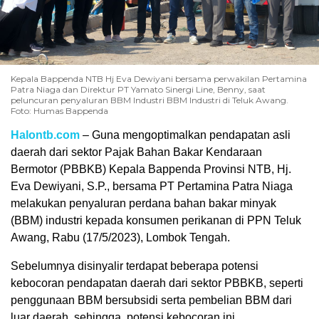
Kepala Bappenda NTB Hj Eva Dewiyani bersama perwakilan Pertamina
Patra Niaga dan Direktur PT Yamato Sinergi Line, Benny, saat
peluncuran penyaluran BBM Industri BBM Industri di Teluk Awang.
Foto: Humas Bappenda
Halontb.com
– Guna mengoptimalkan pendapatan asli
daerah dari sektor Pajak Bahan Bakar Kendaraan
Bermotor (PBBKB) Kepala Bappenda Provinsi NTB, Hj.
Eva Dewiyani, S.P., bersama PT Pertamina Patra Niaga
melakukan penyaluran perdana bahan bakar minyak
(BBM) industri kepada konsumen perikanan di PPN Teluk
Awang, Rabu (17/5/2023), Lombok Tengah.
Sebelumnya disinyalir terdapat beberapa potensi
kebocoran pendapatan daerah dari sektor PBBKB, seperti
penggunaan BBM bersubsidi serta pembelian BBM dari
luar daerah, sehingga potensi kebocoran ini