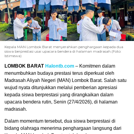
Kepala MAN Lombok Barat menyerahkan penghargaan kepada dua
siswa berprestasi usai upacara bendera di halaman madrasah.(Foto:
Istimewa)
LOMBOK BARAT
Halontb.com
– Komitmen dalam
menumbuhkan budaya prestasi terus diperkuat oleh
Madrasah Aliyah Negeri (MAN) Lombok Barat. Salah satu
wujud nyata ditunjukkan melalui pemberian apresiasi
kepada siswa berprestasi yang dirangkaikan dalam
upacara bendera rutin, Senin (27/4/2026), di halaman
madrasah.
Dalam momentum tersebut, dua siswa berprestasi di
bidang olahraga menerima penghargaan langsung dari