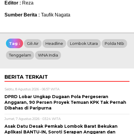
Editor :
Reza
Sumber Berita :
Taufik Nagata
Tag :
Gili Air
Headline
Lombok Utara
Polda Ntb
Tenggelam
WNA India
BERITA TERKAIT
Sabtu, 8 Agustus 2026 - 06:57 WITA
DPRD Lobar Ungkap Dugaan Pola Pergeseran
Anggaran, 90 Persen Proyek Temuan KPK Tak Pernah
Dibahas di Paripurna
Jumat, 7 Agustus 2026 - 03:24 WITA
Asak Datu Desak Pemkab Lombok Barat Bekukan
Aplikasi BANTU-IN, Soroti Serapan Anggaran dan