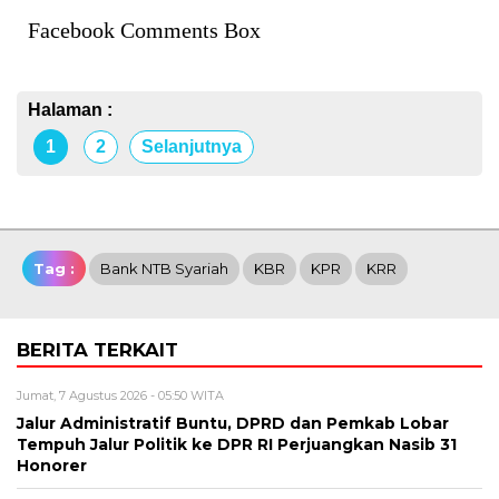
Facebook Comments Box
Halaman :
1
2
Selanjutnya
Tag :
Bank NTB Syariah
KBR
KPR
KRR
BERITA TERKAIT
Jumat, 7 Agustus 2026 - 05:50 WITA
Jalur Administratif Buntu, DPRD dan Pemkab Lobar
Tempuh Jalur Politik ke DPR RI Perjuangkan Nasib 31
Honorer